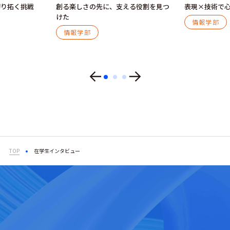
切り拓く挑戦
創る楽しさの先に、
支える役割を見つ
表現×技術で
けた
情報学部
情報学部
TOP
在学生インタビュー