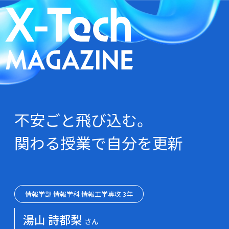
学部
教員クロストーク
不安ごと飛び込む。
関わる授業で自分を更新
在学生インタビュー
卒業生インタビュー
情報学部 情報学科 情報工学専攻 3年
数字で見るSIT
湯⼭ 詩都梨
さん