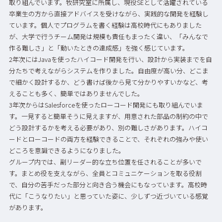
取り組んでいます。牧研究室に所属し、現役SEとして活躍されている
卒業生の方から直接アドバイスを受けながら、実践的な開発を経験し
ています。個人でプログラムを書く経験は高校時代にもありました
が、大学で行うチーム開発は規模も責任もまったく違い、「みんなで
作る難しさ」と「動いたときの達成感」を強く感じています。
2年次にはJavaを使ったハイコード開発を行い、設計から実装までを自
分たちで考えながらシステムを作りました。自由度が高い分、どこま
で細かく設計するか、どう書けば後から見て分かりやすいかなど、考
えることも多く、簡単ではありませんでした。
3年次からはSalesforceを使ったローコード開発にも取り組んでいま
す。一見すると簡単そうに見えますが、用意された部品の制約の中で
どう設計するかを考える必要があり、別の難しさがあります。ハイコ
ードとローコードの両方を経験できることで、それぞれの強みや使い
どころを意識できるようになりました。
グループ内では、副リーダー的な立ち位置を任されることが多いで
す。まとめ役を支えながら、全員とコミュニケーションを取る役割
で、自分の苦手だった部分と向き合う機会にもなっています。高校時
代に「こうなりたい」と思っていた姿に、少しずつ近づいている感覚
があります。