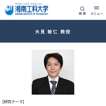
グ
本
フ
ロ
文
ッ
検 索
メニュー
ー
へ
タ
バ
ー
ル
へ
大見 敏仁 教授
ナ
ビ
ゲ
ー
シ
ョ
ン
へ
[研究テーマ]