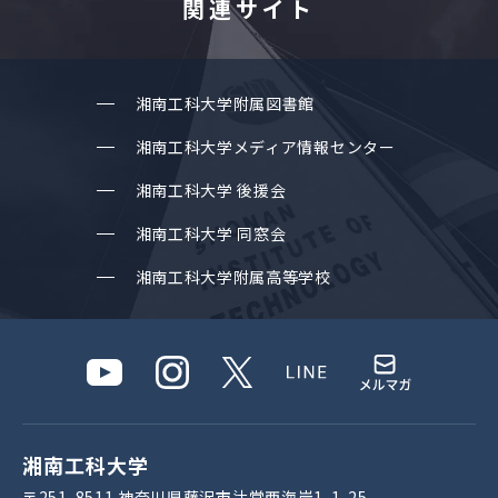
関連サイト
湘南⼯科⼤学附属図書館
湘南⼯科⼤学メディア情報センター
湘南⼯科⼤学 後援会
湘南⼯科⼤学 同窓会
湘南⼯科⼤学附属⾼等学校
湘南⼯科⼤学
〒251-8511 神奈川県藤沢市辻堂⻄海岸1-1-25