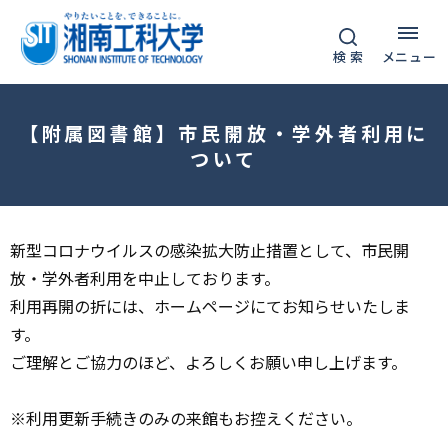
グ
本
フ
ロ
文
ッ
検 索
メニュー
ー
へ
タ
バ
ー
ル
へ
【附属図書館】市民開放・学外者利用に
ナ
ついて
ビ
ゲ
ー
新型コロナウイルスの感染拡大防止措置として、市民開
シ
放・学外者利用を中止しております。
ョ
利用再開の折には、ホームページにてお知らせいたしま
ン
す。
へ
ご理解とご協力のほど、よろしくお願い申し上げます。
※利用更新手続きのみの来館もお控えください。