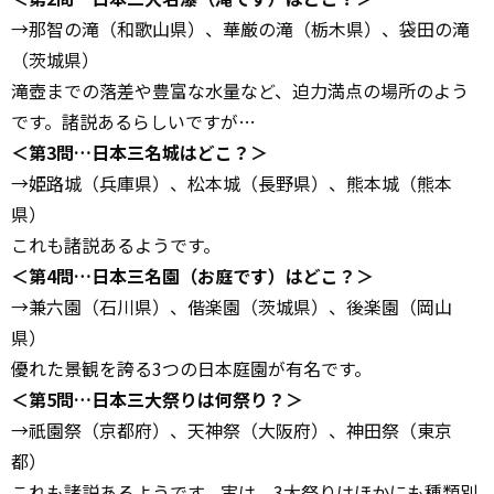
→那智の滝（和歌山県）、華厳の滝（栃木県）、袋田の滝
（茨城県）
滝壺までの落差や豊富な水量など、迫力満点の場所のよう
です。諸説あるらしいですが…
＜第3問…日本三名城はどこ？＞
→姫路城（兵庫県）、松本城（長野県）、熊本城（熊本
県）
これも諸説あるようです。
＜第4問…日本三名園（お庭です）はどこ？＞
→兼六園（石川県）、偕楽園（茨城県）、後楽園（岡山
県）
優れた景観を誇る3つの日本庭園が有名です。
＜第5問…日本三大祭りは何祭り？＞
→祇園祭（京都府）、天神祭（大阪府）、神田祭（東京
都）
これも諸説あるようです。実は、3大祭りはほかにも種類別