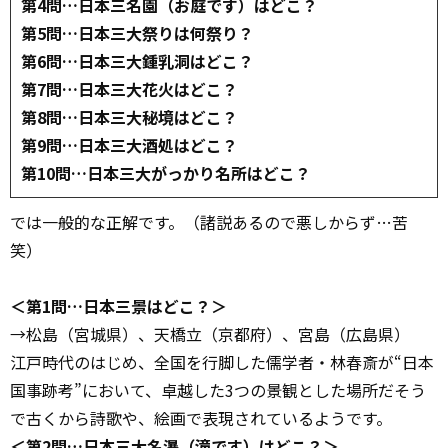
第4問…日本三名園（お庭です）はどこ？
第5問…日本三大祭りは何祭り？
第6問…日本三大鍾乳洞はどこ？
第7問…日本三大花火はどこ？
第8問…日本三大秘境はどこ？
第9問…日本三大酒処はどこ？
第10問…日本三大がっかり名所はどこ？
では一般的な正解です。（諸説あるので悪しからず…苦
笑）
＜第1問…日本三景はどこ？＞
→松島（宮城県）、天橋立（京都府）、宮島（広島県）
江戸時代のはじめ、全国を行脚した儒学者・林春斎が“日本
国事跡考”において、卓越した3つの景観とした場所だそう
で古くから詩歌や、絵画で表現されているようです。
＜第2問…日本三大名瀑（滝です）はどこ？＞