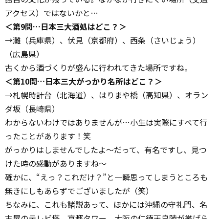
アクセス）ではないかと…
＜第9問…日本三大酒処はどこ？＞
→灘（兵庫県）、伏見（京都府）、西条（さいじょう）
（広島県）
古くから酒づくりが盛んに行われてきた場所ですね。
＜第10問…日本三大がっかり名所はどこ？＞
→札幌時計台（北海道）、はりまや橋（高知県）、オラン
ダ坂（長崎県）
わからないわけではありませんが…小生は実際にすべて行
ったことがあります！笑
がっかりはしませんでしたよ〜だって、有名ですし、見つ
けた時の感動がありますね〜
確かに、“えっ？これだけ？”と一瞬思ってしまうところも
無きにしもあらずでございましたが（笑）
ちなみに、これも諸説あって、ほかには沖縄の守礼門、名
古屋のテレビ塔、京都タワー、大阪の仁徳天皇陵が挙げら