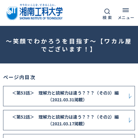
グ
本
フ
ロ
文
ッ
検 索
メニュー
ー
へ
タ
バ
ー
ル
へ
～笑顔でわかろうを目指す～【ワカル屋
ナ
でございます！】
ビ
ゲ
ー
ページ内目次
シ
ョ
＜第53話＞ 理解力と読解力は違う？？？（その3）編
ン
（2021.03.31掲載）
へ
＜第52話＞ 理解力と読解力は違う？？？（その2）編
（2021.03.17掲載）